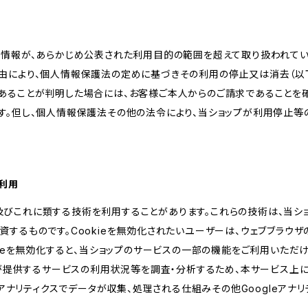
人情報が、あらかじめ公表された利用目的の範囲を超えて取り扱われて
由により、個人情報保護法の定めに基づきその利用の停止又は消去（以下
あることが判明した場合には、お客様ご本人からのご請求であることを
す。但し、個人情報保護法その他の法令により、当ショップが利用停止等
の利用
kie及びこれに類する技術を利用することがあります。これらの技術は、当
するものです。Cookieを無効化されたいユーザーは、ウェブブラウザの
kieを無効化すると、当ショップのサービスの一部の機能をご利用いただ
が提供するサービスの利用状況等を調査・分析するため、本サービス上に Goog
leアナリティクスでデータが収集、処理される仕組みその他Googleアナ