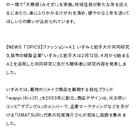
の一環で「大寒禊（みそぎ）」を実施。地域住民が新たな年を迎え
るにあたり、身にふりかかるけがれを清め、健やかな１年を送って
ほしいとの願いが込められています。
【NEWS TOPICS】ファッション×ＡＩ いずみと岩手大が共同研究
久慈市の縫製企業「いずみ」と岩手大は２月12日、４月から始まる
ＡＩを活用した共同研究に先だち関係者に研究内容を発表しま
した。
いずみでは、着物のリメイク商品を展開する自社ブランド
「wappi（わっぴ）」を2003年に創立。商品デザインは、元お笑い
コンビ「ザブングル」のメンバーで、企業マーケティングなどを手が
ける「OMATSURI」代表の松尾陽介さんが担当し話題を集めま
した。