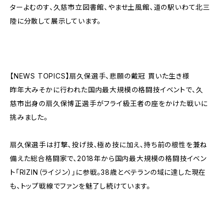
ターよむのす、久慈市立図書館、やませ土風館、道の駅いわて北三
陸に分散して展示しています。
【NEWS TOPICS】扇久保選手、悲願の戴冠 貫いた生き様
昨年大みそかに行われた国内最大規模の格闘技イベントで、久
慈市出身の扇久保博正選手がフライ級王者の座をかけた戦いに
挑みました。
扇久保選手は打撃、投げ技、極め技に加え、持ち前の根性を兼ね
備えた総合格闘家で、2018年から国内最大規模の格闘技イベン
ト「RIZIN（ライジン）」に参戦。38歳とベテランの域に達した現在
も、トップ戦線でファンを魅了し続けています。