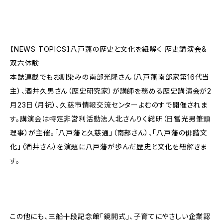
【NEWS TOPICS】八戸藩の歴史と文化を紐解く 歴史講演会&
双六体験
本誌連載でもお馴染みの南部光隆さん（八戸藩南部家第16代当
主）、酒井久男さん（歴史研究家）が講師を務める歴史講演会が2
月23日（月祝）、久慈市情報交流センターよむのすで開催されま
す。講演会は特定非営利活動法人北さんりく総研（日當光男筆頭
理事）が主催。「八戸藩と久慈通」（南部さん）、「八戸藩の俳諧文
化」（酒井さん）を演題に八戸藩が歩んだ歴史と文化を紐解きま
す。
この他にも、三船十段記念館「鏡開式」、子育てにやさしい企業認