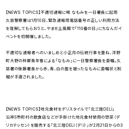
【NEWS TOPICS】不適切通報に喝 なもみを一日署長に起用
久慈警察署は1月10日、緊急通報用電話番号の正しい利用方法
を理解してもらおうと、やませ土風館で「110番の日」にちなんだイ
ベントを初開催しました。
不適切な通報者へのいましめと小正月の伝統行事を重ね、洋野
町大野の林郷青年會による「なもみ」に一日警察署長を委嘱。久
慈署の後藤署長から赤、青、白の面を被ったなもみに委嘱状と制
帽が手渡されました。
【NEWS TOPICS】地元食材をデリスタイルで「北三陸DELI」
沿岸5市町村の飲食店などが手掛けた地元食材使用の惣菜（デ
リカテッセン）を販売する「北三陸DELI（デリ）」が2月21日からの3