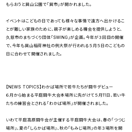
もらおうと巽山公園で「巽市」が開かれました。
イベントはこどもの日であっても様々な事情で遠方へ出かけるこ
とが難しい家族のために、親子が楽しめる機会を提供しようと、
久慈市のまちづくり団体「SWING」が企画。今年が３回目の開催
で、今年も巽山稲荷神社の例大祭が行われる５月５日のこどもの
日に合わせて開催されました。
【NEWS TOPICS】わかば場所で若牛たちが闘牛デビュー
６月から始まる平庭闘牛大会本場所に先がけて５月11日、若い牛
たちの練習会とされる「わかば場所」が開催されました。
いわて平庭高原闘牛会が主催する平庭闘牛大会は、春の「つつじ
場所」、夏の「しらかば場所」、秋の「もみじ場所」の年３場所を開