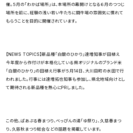
催。５月の「わかば場所」は、本場所の幕開けとなる６月のつつじ
場所を前に、経験の浅い若い牛たちに闘牛場の雰囲気に慣れて
もらうことを目的に開催されています。
【NEWS TOPICS】新品種「白銀のひかり」達増知事が田植え
今年度から作付けが本格化している県オリジナルのブランド米
「白銀のひかり」の田植え行事が５月14日、大川目町の水田で行
われました。行事には達増拓也知事も参加し、県北地域向けとし
て期待される新品種を熱心にPRしました。
この他、ぱあぷる春まつり、べっぴんの湯「ゆ祭り」、久慈春まつ
り、久慈秋まつり総会などの話題を掲載しています。